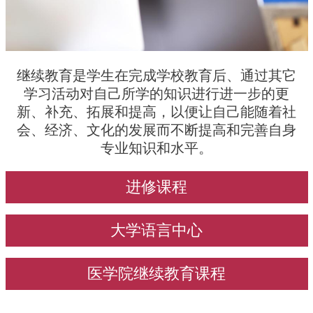
Testo
继续教育是学生在完成学校教育后、通过其它
学习活动对自己所学的知识进行进一步的更
新、补充、拓展和提高，以便让自己能随着社
会、经济、文化的发展而不断提高和完善自身
专业知识和水平。
Call to action
进修课程
大学语言中心
医学院继续教育课程