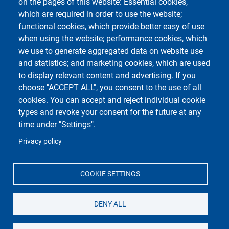
on the pages of this website: Essential cookies,
Privacy
which are required in order to use the website;
functional cookies, which provide better easy of use
when using the website; performance cookies, which
Centro Orientamento Universitario
we use to generate aggregated data on website use
Biblioteche
and statistics; and marketing cookies, which are used
I Musei dell'Università
to display relevant content and advertising. If you
Centro Manoscritti
choose "ACCEPT ALL", you consent to the use of all
Pavia University Press
cookies. You can accept and reject individual cookie
Fondazione Alma Mater Ticinensis
types and revoke your consent for the future at any
Centro Universitario Sportivo - CUS Pavia
time under "Settings".
Privacy policy
COOKIE SETTINGS
Social di Ateneo
DENY ALL