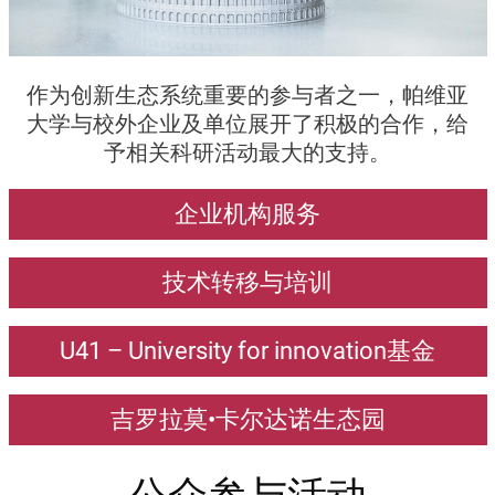
Testo
作为创新生态系统重要的参与者之一，帕维亚
大学与校外企业及单位展开了积极的合作，给
予相关科研活动最大的支持。
Call to action
企业机构服务
技术转移与培训
U41 – University for innovation基金
吉罗拉莫•卡尔达诺生态园