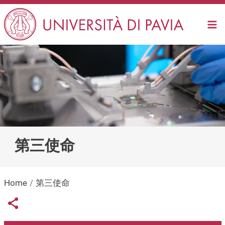
Salta al contenuto principale
第三使命
Home
第三使命
Links condivisione social
Share button