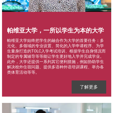
帕维亚大学，一所以学生为本的大学
Abstract
帕维亚大学始终把学生的融合作为大学的首要任务：多
元化、多领域的专业设置、简化的入学申请程序、为学
生量身打造的TOLC入学考试培训、根据学生自身情况而
制定的专属辅导等等能让学生更好地入学并完成学业。
此外，大学还提供一系列其它便利措施，例如协助学生
解决校外住宿问题、提供多语种外语培训课程、举办各
类体育活动等等。
Link
了解更多
Immagine
Immagine