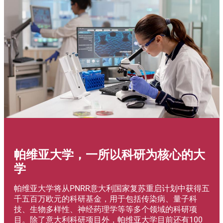
帕维亚大学，一所以科研为核心的大
学
Abstract
帕维亚大学将从PNRR意大利国家复苏重启计划中获得五
千五百万欧元的科研基金，用于包括传染病、量子科
技、生物多样性、神经药理学等等多个领域的科研项
目。除了意大利科研项目外，帕维亚大学目前还有100